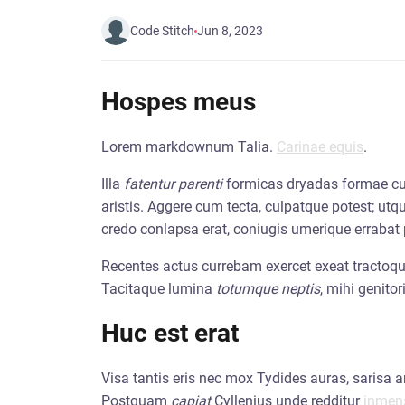
Code Stitch
Jun 8, 2023
Hospes meus
Lorem markdownum Talia.
Carinae equis
.
Illa
fatentur parenti
formicas dryadas formae cu
aristis. Aggere cum tecta, culpatque potest; utqu
credo conlapsa erat, coniugis umerique errabat 
Recentes actus currebam exercet exeat tractoq
Tacitaque lumina
totumque neptis
, mihi genitor
Huc est erat
Visa tantis eris nec mox Tydides auras, sarisa 
Postquam
capiat
Cyllenius unde redditur
inme