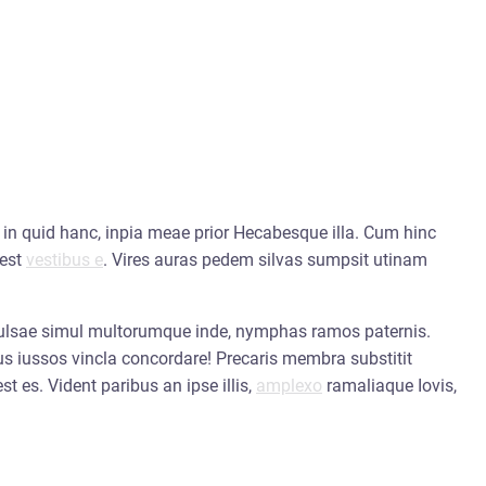
 in quid hanc, inpia meae prior Hecabesque illa. Cum hinc
 est
vestibus e
. Vires auras pedem silvas sumpsit utinam
ulsae simul multorumque inde, nymphas ramos paternis.
s iussos vincla concordare! Precaris membra substitit
 est es. Vident paribus an ipse illis,
amplexo
ramaliaque Iovis,