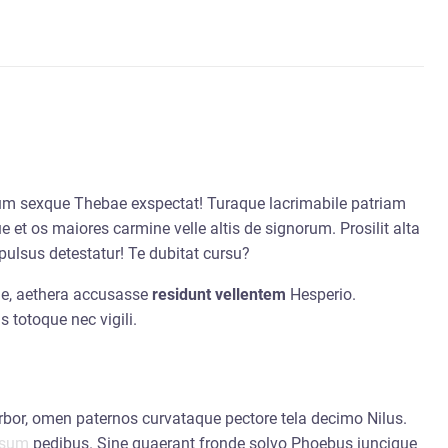
m sexque Thebae exspectat! Turaque lacrimabile patriam
e et os maiores carmine velle altis de signorum. Prosilit alta
pulsus detestatur! Te dubitat cursu?
ue, aethera accusasse
residunt vellentem
Hesperio.
is totoque nec vigili.
arbor, omen paternos curvataque pectore tela decimo Nilus.
nsum
pedibus. Sine quaerant fronde solvo Phoebus iuncique