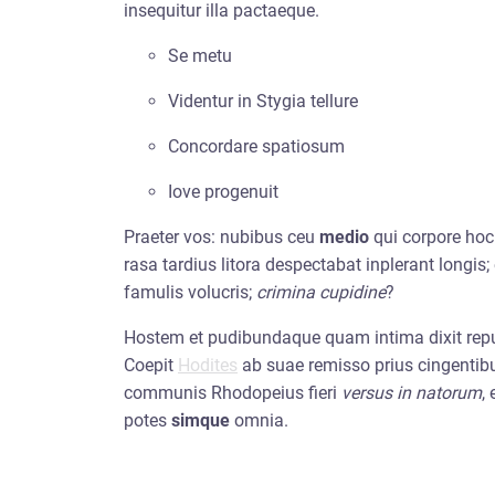
insequitur illa pactaeque.
Se metu
Videntur in Stygia tellure
Concordare spatiosum
Iove progenuit
Praeter vos: nubibus ceu
medio
qui corpore hoc
rasa tardius litora despectabat inplerant longis;
famulis volucris;
crimina cupidine
?
Hostem et pudibundaque quam intima dixit rep
Coepit
Hodites
ab suae remisso prius cingentibu
communis Rhodopeius fieri
versus in natorum
,
potes
simque
omnia.